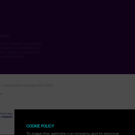
roatia
isano u registar trgovačkog
tva iznosi 22.000,00 kn i
slovnoj banci Zagrebačka
vić, Đuro Korać.
va u financijskom razdoblju 2014-2020
da
COOKIE POLICY
To make this website run properly and to improve