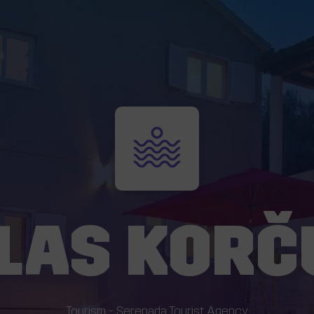
LLAS KORČ
Tourism - Serenada Tourist Agency