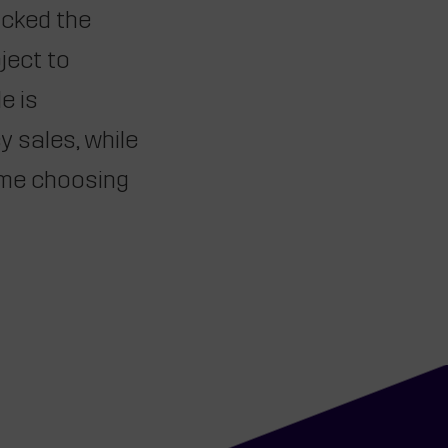
icked the
ject to
e is
 sales, while
ime choosing