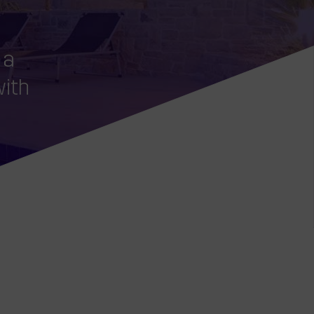
 a
with