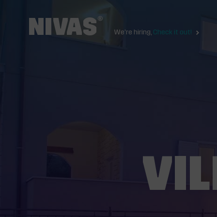
We're hiring,
Check it out!
VI