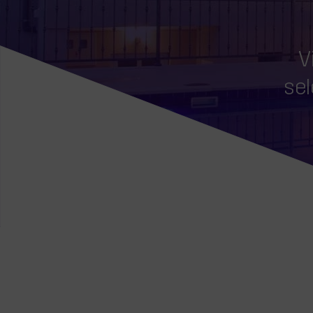
V
sel