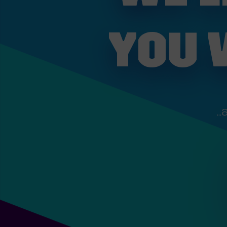
YOU 
..