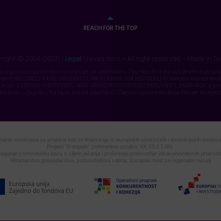
REACH FOR THE TOP
right © 2004-2026. |
Legal
| Nivas d.o.o. – All right reserved – Made in C
ju, trgovinu, ugostiteljstvo i usluge, sa sjedištem u Zagrebu, Štritofova 1. Društvo je up
m tt-95/20627-4, MBS: 080285812, MB: 0199605, OIB: 16578192145, temeljni kapital druš
 Žiro račun 2360000-1101523985, IBAN: HR9423600001101523985, SWIFT: ZABAHR2X, u po
jedištem u Zagrebu, Trg bana Josipa Jelačića 10. Članovi Uprave društva: Neven Jacmeno
tnih sredstava za projekte koji se financiraju iz europskih strukturnih i investicijskih fondo
Projekt "E-impuls" (referentna oznaka: KK.03.2.1.06)
laganje u tehnološku bazu s ciljem jačanja i proširenja proizvodnje visokoinovativnih proizvo
Ministarstvo gospodarstva, poduzetništva i obrta. Europski fond za regionalni razvoj