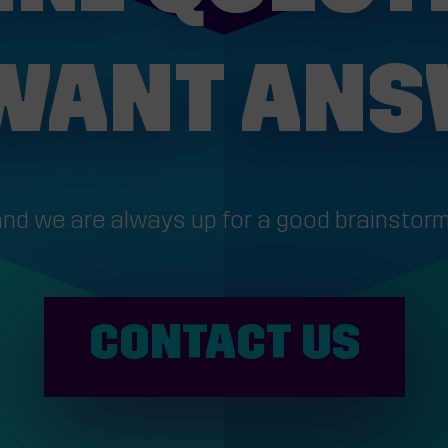
WANT AN
.and we are always up for a good brainstorm
CONTACT US