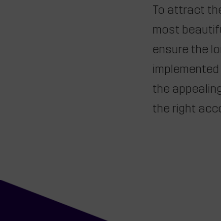
To attract th
most beautif
ensure the lo
implemented 
the appealin
the right ac