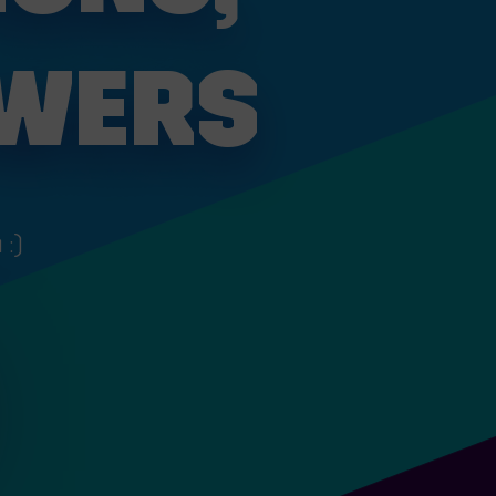
SWERS
 :)