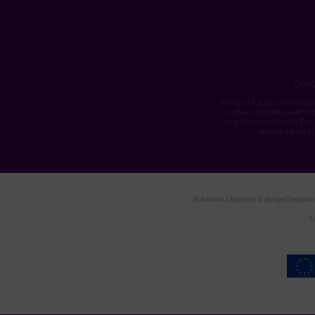
Copy
NIVAS, d.o.o. za proizvodn
suda u Zagrebu pod broje
uplaćen je u cijelosti.
banka d.d. sa s
Sukladno Ugovoru o dodijeli bespovra
U