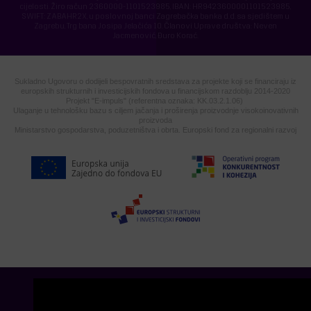
cijelosti. Žiro račun 2360000-1101523985, IBAN: HR9423600001101523985,
SWIFT: ZABAHR2X, u poslovnoj banci Zagrebačka banka d.d. sa sjedištem u
Zagrebu, Trg bana Josipa Jelačića 10. Članovi Uprave društva: Neven
Jacmenović, Đuro Korać.
Sukladno Ugovoru o dodijeli bespovratnih sredstava za projekte koji se financiraju iz
europskih strukturnih i investicijskih fondova u financijskom razdoblju 2014-2020
Projekt "E-impuls" (referentna oznaka: KK.03.2.1.06)
Ulaganje u tehnološku bazu s ciljem jačanja i proširenja proizvodnje visokoinovativnih
proizvoda
Ministarstvo gospodarstva, poduzetništva i obrta. Europski fond za regionalni razvoj