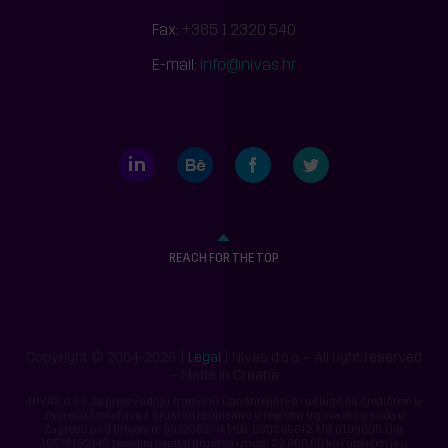
Fax:
+385 1 2320 540
E-mail:
info@nivas.hr
LinkedIn
Behance
Facebook
Twitter
REACH FOR THE TOP
Copyright © 2004-2026. |
Legal
| Nivas d.o.o. – All right reserved
– Made in Croatia
NIVAS, d.o.o. za proizvodnju, trgovinu, ugostiteljstvo i usluge, sa sjedištem u
Zagrebu, Štritofova 1. Društvo je upisano u registar trgovačkog suda u
Zagrebu pod brojem tt-95/20627-4, MBS: 080285812, MB: 0199605, OIB:
16578192145, temeljni kapital društva iznosi 22.000,00 kn i uplaćen je u